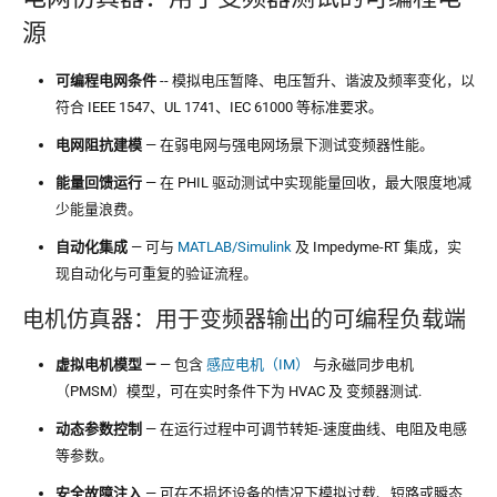
源
可编程电网条件
-- 模拟电压暂降、电压暂升、谐波及频率变化，以
符合 IEEE 1547、UL 1741、IEC 61000 等标准要求。
电网阻抗建模
— 在弱电网与强电网场景下测试变频器性能。
能量回馈运行
— 在 PHIL 驱动测试中实现能量回收，最大限度地减
少能量浪费。
自动化集成
— 可与
MATLAB/Simulink
及 Impedyme-RT 集成，实
现自动化与可重复的验证流程。
电机仿真器：用于变频器输出的可编程负载端
虚拟电机模型 —
— 包含
感应电机（IM）
与永磁同步电机
（PMSM）模型，可在实时条件下为 HVAC 及
变频器测试
.
动态参数控制
— 在运行过程中可调节转矩-速度曲线、电阻及电感
等参数。
安全故障注入
— 可在不损坏设备的情况下模拟过载、短路或瞬态