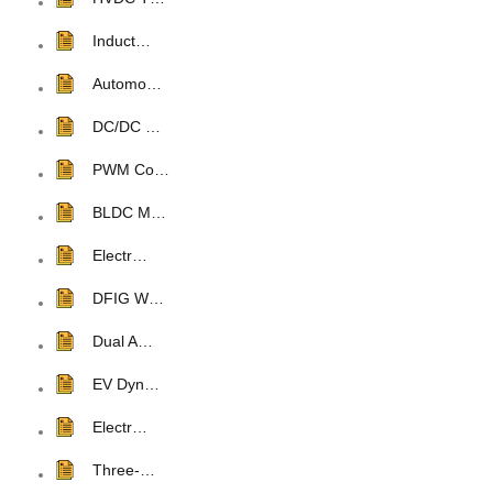
Induct…
Automo…
DC/DC …
PWM Co…
BLDC M…
Electr…
DFIG W…
Dual A…
EV Dyn…
Electr…
Three-…