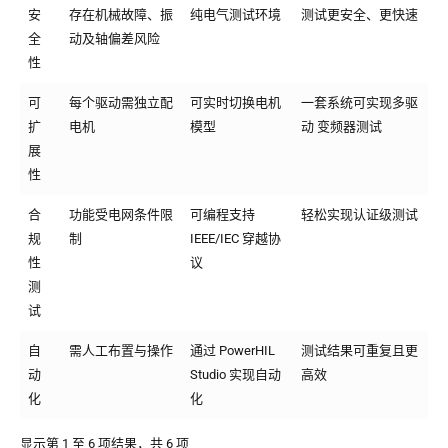
安
存在机械故障、振
纯电气测试环境
测试更安全、更快速
全
动及轴偏差风险
性
可
每个驱动需独立配
可实时切换电机
一套系统可实现多驱
扩
电机
模型
动 变频器测试
展
性
合
功能受电网条件限
可编程支持
轻松实现认证级测试
规
制
IEEE/IEC 穿越协
性
议
测
试
自
需人工布置与操作
通过 PowerHIL
测试结果可重复且更
动
Studio 实现自动
高效
化
化
显示第 1 至 6 项结果，共 6 项