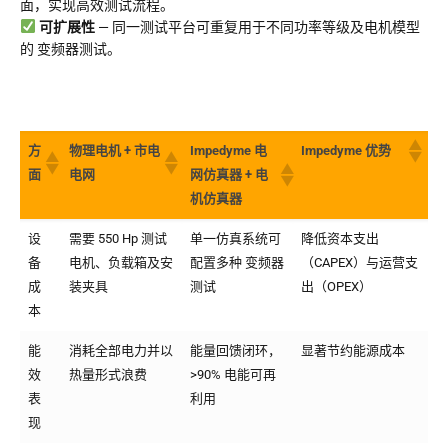
面，实现高效测试流程。
可扩展性
— 同一测试平台可重复用于不同功率等级及电机模型
的 变频器测试。
方
物理电机 + 市电
Impedyme 电
Impedyme 优势
面
电网
网仿真器 + 电
机仿真器
设
需要 550 Hp 测试
单一仿真系统可
降低资本支出
备
电机、负载箱及安
配置多种 变频器
（CAPEX）与运营支
成
装夹具
测试
出（OPEX）
本
能
消耗全部电力并以
能量回馈闭环，
显著节约能源成本
效
热量形式浪费
>90% 电能可再
表
利用
现