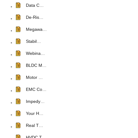
Data C…
De-Ris…
Megawa…
Stabil…
Webina…
BLDC M…
Motor …
EMC Co…
Impedy…
Your H…
Real T…
HVDC T…