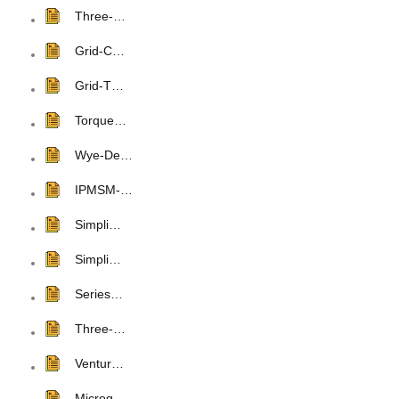
Three-…
Grid-C…
Grid-T…
Torque…
Wye-De…
IPMSM-…
Simpli…
Simpli…
Series…
Three-…
Ventur…
Microg…